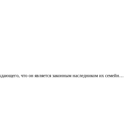
ерждающего, что он является законным наследником их семейного
 может разрушить его жизнь. Это история о сомнении, мести и