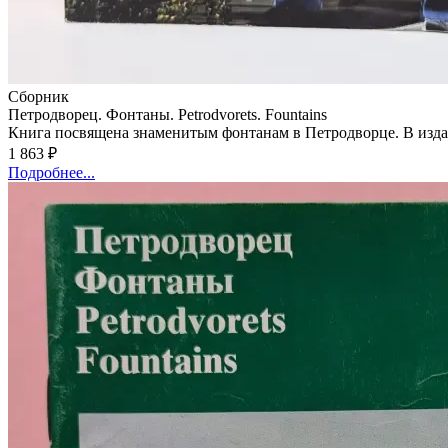
Сборник
Петродворец. Фонтаны. Petrodvorets. Fountains
Книга посвящена знаменитым фонтанам в Петродворце. В изда
незаменимым помощником для всех, кто интересуется историей
1 863 ₽
Подробнее...