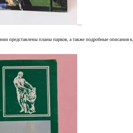
нии представлены планы парков, а также подробные описания к
 и архитектурой одного из главных культурных памятников Рос