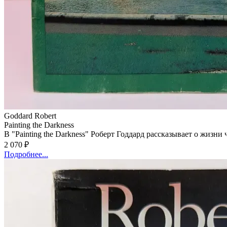
Goddard Robert
Painting the Darkness
В "Painting the Darkness" Роберт Годдард рассказывает о жизн
состояния. Пока тайны из прошлого начинают всплывать, главн
2 070 ₽
поисках истины.
Подробнее...