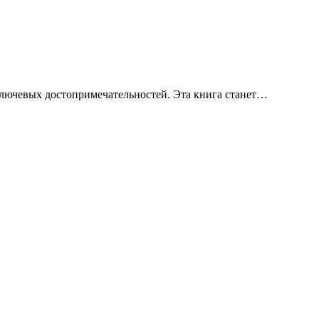
лючевых достопримечательностей. Эта книга станет
сии.